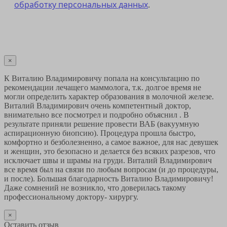
обработку персональных данных
.
Отправить
×
К Виталию Владимировичу попала на консультацию по
рекомендации лечащего маммолога, т.к. долгое время не
могли определить характер образования в молочной железе.
Виталий Владимирович очень компетентный доктор,
внимательно все посмотрел и подробно объяснил . В
результате приняли решение провести ВАБ (вакуумную
аспирационную биопсию). Процедура прошла быстро,
комфортно и безболезненно, а самое важное, для нас девушек
и женщин, это безопасно и делается без всяких разрезов, что
исключает швы и шрамы на груди. Виталий Владимирович
все время был на связи по любым вопросам (и до процедуры,
и после). Большая благодарность Виталию Владимировичу!
Даже сомнений не возникло, что доверилась такому
профессиональному доктору- хирургу.
×
Оставить отзыв