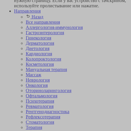
нужную страницу. Если у вас устройство с тачскрином,
используйте пролистывание или нажатие.
Направления
Назад
Все направления
Аллергология-иммунология
Гастроэнтерология
Гинекология
Дерматология
Диетология
Кардиология
Коло­проктология
Косметология
Мануальная терапия
Массаж
Неврология
Онкология
Оторино­ларингология
Офтальмология
Психотерапия
Ревматология
Рентгенодиагностика
Рефлексотерапия
Стоматология
Терапия