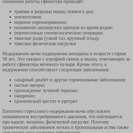
снижению работы сфинктера приводят:
травмы и разрывы мышц тазового дна;
эпизиотомия;
нервное перенапряжение;
наложение акушерских щипцов во время родов;
перенесенные гинекологические операции;
тяжелые роды (узкий таз, крупный плод);
тяжелые физические нагрузки
Недержанию мочи подвержены женщины в возрасте старше
50 лет. Это связано с атрофией связок и мышц, отвечающих за
работу сфинктера мочевого пузыря. Кроме этого, к
недержанию способствуют следующие заболевания:
сахарный диабет и другие гормональные заболевания;
частые запоры;
прохождение лучевой терапии;
ожирение;
хронический цистит и уретрит
Патогенез стрессового недержания мочи обусловлен
повышением внутрибрюшного давления, что наблюдается
при кашле, чихании, физической нагрузке. Поэтому
хронические заболевания легких и бронхиальная астма также
повышают риск развития заболевания.