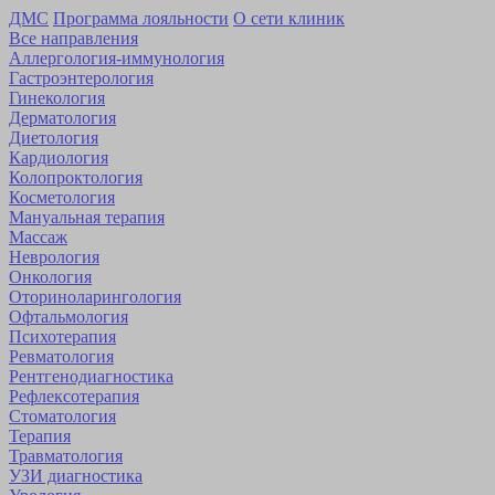
ДМС
Программа лояльности
О сети клиник
Все направления
Аллергология-иммунология
Гастроэнтерология
Гинекология
Дерматология
Диетология
Кардиология
Коло­проктология
Косметология
Мануальная терапия
Массаж
Неврология
Онкология
Оторино­ларингология
Офтальмология
Психотерапия
Ревматология
Рентгенодиагностика
Рефлексотерапия
Стоматология
Терапия
Травматология
УЗИ диагностика