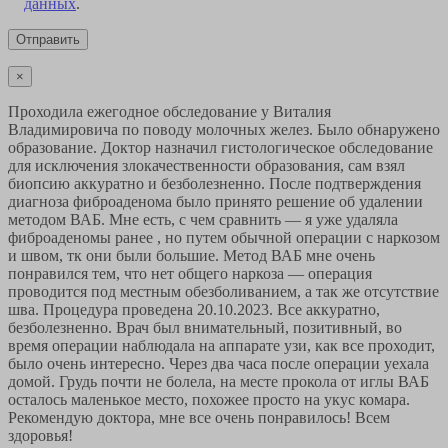
данных
.
×
Проходила ежегодное обследование у Виталия
Владимировича по поводу молочных желез. Было обнаружено
образование. Доктор назначил гистологическое обследование
для исключения злокачественности образования, сам взял
биопсию аккуратно и безболезненно. После подтверждения
диагноза фиброаденома было принято решение об удалении
методом ВАБ. Мне есть, с чем сравнить — я уже удаляла
фиброаденомы ранее , но путем обычной операции с наркозом
и швом, тк они были большие. Метод ВАБ мне очень
понравился тем, что нет общего наркоза — операция
проводится под местным обезболиванием, а так же отсутствие
шва. Процедура проведена 20.10.2023. Все аккуратно,
безболезненно. Врач был внимательный, позитивный, во
время операции наблюдала на аппарате узи, как все проходит,
было очень интересно. Через два часа после операции уехала
домой. Грудь почти не болела, на месте прокола от иглы ВАБ
осталось маленькое место, похожее просто на укус комара.
Рекомендую доктора, мне все очень понравилось! Всем
здоровья!