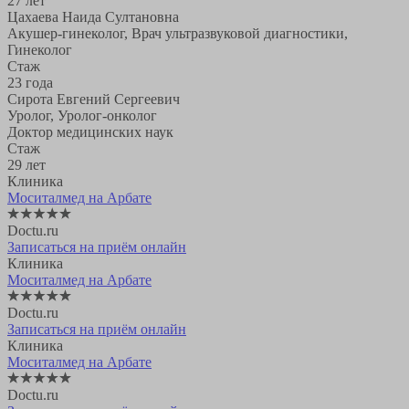
27 лет
Цахаева Наида Султановна
Акушер-гинеколог, Врач ультразвуковой диагностики,
Гинеколог
Стаж
23 года
Сирота Евгений Сергеевич
Уролог, Уролог-онколог
Доктор медицинских наук
Стаж
29 лет
Клиника
Моситалмед на Арбате
Doctu.ru
Записаться на приём онлайн
Клиника
Моситалмед на Арбате
Doctu.ru
Записаться на приём онлайн
Клиника
Моситалмед на Арбате
Doctu.ru