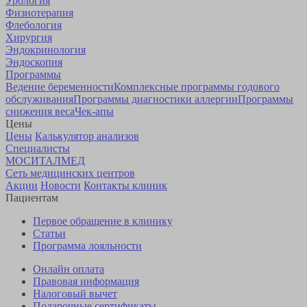
Урология
Физиотерапия
Флебология
Хирургия
Эндокринология
Эндоскопия
Программы
Ведение беременности
Комплексные программы годового
обслуживания
Программы диагностики аллергии
Программы
снижения веса
Чек-апы
Цены
Цены
Калькулятор анализов
Специалисты
МОСИТАЛМЕД
Сеть медицинских центров
Акции
Новости
Контакты клиник
Пациентам
Первое обращение в клинику
Статьи
Программа лояльности
Онлайн оплата
Правовая информация
Налоговый вычет
Подарочные сертификаты