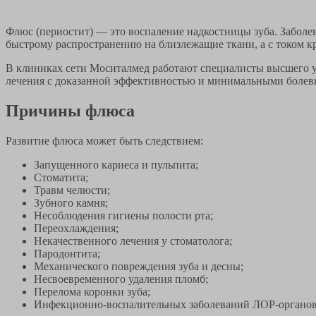
Флюс (периостит) — это воспаление надкостницы зуба. Заболе
быстрому распространению на близлежащие ткани, а с током к
В клиниках сети Моситалмед работают специалисты высшего у
лечения с доказанной эффективностью и минимальными боле
Причины флюса
Развитие флюса может быть следствием:
Запущенного кариеса и пульпита;
Стоматита;
Травм челюсти;
Зубного камня;
Несоблюдения гигиены полости рта;
Переохлаждения;
Некачественного лечения у стоматолога;
Пародонтита;
Механического повреждения зуба и десны;
Несвоевременного удаления пломб;
Перелома коронки зуба;
Инфекционно-воспалительных заболеваний ЛОР-органо