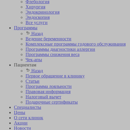
Флебология
Хирургия
Эндокринология
Эндоскопия
Все услуги
Программы
Назад
Ведение беременности
Комплексные программы годового обслуживания
Программы диагностики аллергии
Программы снижения веса
Чек-апы
Пациентам
Назад
Первое обращение в клинику
Статьи
Программа лояльности
Правовая информация
Налоговый вычет
Подарочные сертификаты
Специалисты
Цены
О сети клиник
Акции
Новости