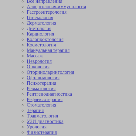
Все направления
Аллергология-иммунология
Гастроэнтерология
Гинекология
Дерматология
Диетология
Кардиология
Коло­проктология
Косметология
Мануальная терапия
Массаж
Неврология
Онкология
Оторино­ларингология
Офтальмология
Психотерапия
Ревматология
Рентгенодиагностика
Рефлексотерапия
Стоматология
Терапия
Травматология
УЗИ диагностика
Урология
Физиотерапия