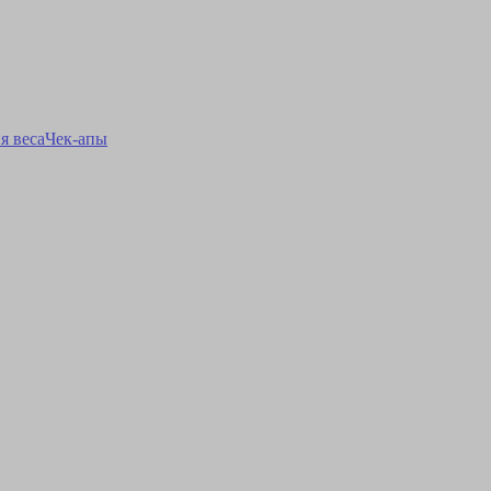
я веса
Чек-апы