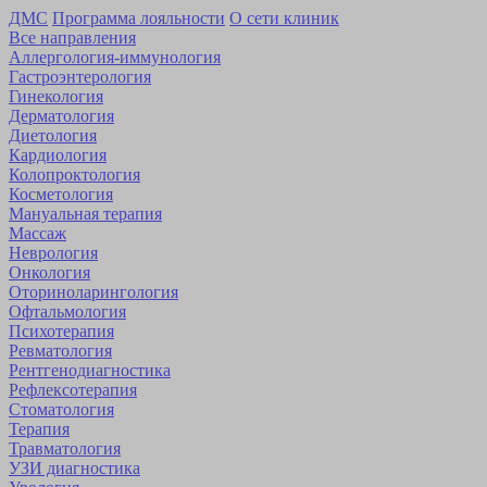
ДМС
Программа лояльности
О сети клиник
Все направления
Аллергология-иммунология
Гастроэнтерология
Гинекология
Дерматология
Диетология
Кардиология
Коло­проктология
Косметология
Мануальная терапия
Массаж
Неврология
Онкология
Оторино­ларингология
Офтальмология
Психотерапия
Ревматология
Рентгенодиагностика
Рефлексотерапия
Стоматология
Терапия
Травматология
УЗИ диагностика