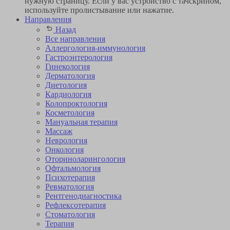
нужную страницу. Если у вас устройство с тачскрином,
используйте пролистывание или нажатие.
Направления
Назад
Все направления
Аллергология-иммунология
Гастроэнтерология
Гинекология
Дерматология
Диетология
Кардиология
Коло­проктология
Косметология
Мануальная терапия
Массаж
Неврология
Онкология
Оторино­ларингология
Офтальмология
Психотерапия
Ревматология
Рентгенодиагностика
Рефлексотерапия
Стоматология
Терапия