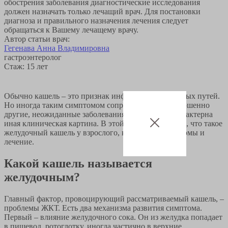
обострения заболевания диагностические исследования
должен назначать только лечащий врач. Для постановки
диагноза и правильного назначения лечения следует
обращаться к Вашему лечащему врачу.
Автор статьи врач:
Гегенава Анна Владимировна
гастроэнтеролог
Стаж: 15 лет
Обычно кашель – это признак инфекций дыхательных путей.
Но иногда таким симптомом сопровождаются совершенно
другие, неожиданные заболевания, для которых характерна
иная клиническая картина. В этой статье расскажем, что такое
желудочный кашель у взрослого, каковы его симптомы и
лечение.
Какой кашель называется
желудочным?
Главный фактор, провоцирующий рассматриваемый кашель, –
проблемы ЖКТ. Есть два механизма развития симптома.
Первый – влияние желудочного сока. Он из желудка попадает
в пищевод, ротоглотку, иногда частично в верхние