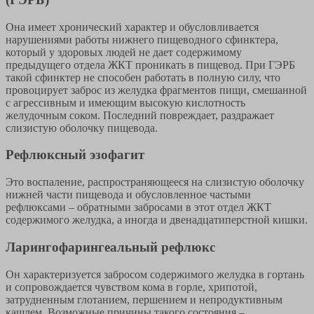
Она имеет хронический характер и обусловливается
нарушениями работы нижнего пищеводного сфинктера,
который у здоровых людей не дает содержимому
предыдущего отдела ЖКТ проникать в пищевод. При ГЭРБ
такой сфинктер не способен работать в полную силу, что
провоцирует заброс из желудка фрагментов пищи, смешанной
с агрессивным и имеющим высокую кислотность
желудочным соком. Последний повреждает, раздражает
слизистую оболочку пищевода.
Рефлюксный эзофагит
Это воспаление, распространяющееся на слизистую оболочку
нижней части пищевода и обусловленное частыми
рефлюксами – обратными забросами в этот отдел ЖКТ
содержимого желудка, а иногда и двенадцатиперстной кишки.
Ларингофарингеальный рефлюкс
Он характеризуется забросом содержимого желудка в гортань
и сопровождается чувством кома в горле, хрипотой,
затрудненным глотанием, першением и непродуктивным
кашлем. Возможные причины такого состояния –