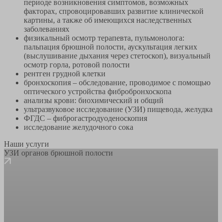
периоде возникновения симптомов, возможных
факторах, спровоцировавших развитие клинической
картины, а также об имеющихся наследственных
заболеваниях
физикальный осмотр терапевта, пульмонолога:
пальпация брюшной полости, аускультация легких
(выслушивание дыхания через стетоскоп), визуальный
осмотр горла, ротовой полости
рентген грудной клетки
бронхоскопия – обследование, проводимое с помощью
оптического устройства фибробронхоскопа
анализы крови: биохимический и общий
ультразвуковое исследование (УЗИ) пищевода, желудка
ФГДС – фиброгастродуоденоскопия
исследование желудочного сока
Наши услуги
УЗИ органов брюшной полости