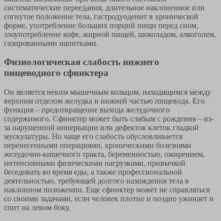
систематические переедания, длительное наклоненное или
согнутое положение тела, гастродуоденит в хронической
форме, употребление больших порций пищи перед сном,
злоупотребление кофе, жирной пищей, шоколадом, алкоголем,
газированными напитками.
Физиологическая слабость нижнего
пищеводного сфинктера
Он является неким мышечным кольцом, находящимся между
верхним отделом желудка и нижней частью пищевода. Его
функция – предотвращение выхода желудочного
содержимого. Сфинктер может быть слабым с рождения – из-
за нарушенной иннервации или дефектов клеток гладкой
мускулатуры. Но чаще его слабость обусловливается
перенесенными операциями, хроническими болезнями
желудочно-кишечного тракта, беременностью, ожирением,
интенсивными физическими нагрузками, привычкой
беседовать во время еды, а также профессиональной
деятельностью, требующей долгого нахождения тела в
наклонном положении. Еще сфинктер может не справляться
со своими задачами, если человек плотно и поздно ужинает и
спит на левом боку.