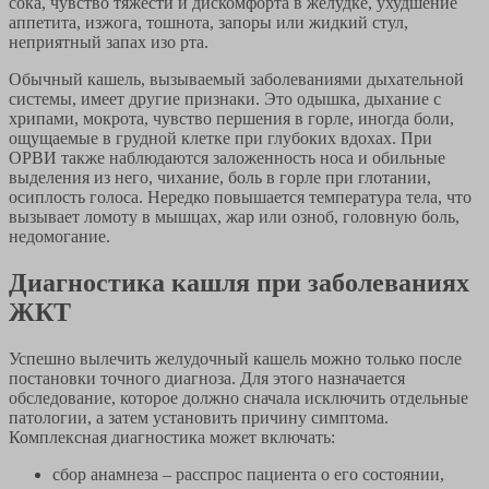
сока, чувство тяжести и дискомфорта в желудке, ухудшение
аппетита, изжога, тошнота, запоры или жидкий стул,
неприятный запах изо рта.
Обычный кашель, вызываемый заболеваниями дыхательной
системы, имеет другие признаки. Это одышка, дыхание с
хрипами, мокрота, чувство першения в горле, иногда боли,
ощущаемые в грудной клетке при глубоких вдохах. При
ОРВИ также наблюдаются заложенность носа и обильные
выделения из него, чихание, боль в горле при глотании,
осиплость голоса. Нередко повышается температура тела, что
вызывает ломоту в мышцах, жар или озноб, головную боль,
недомогание.
Диагностика кашля при заболеваниях
ЖКТ
Успешно вылечить желудочный кашель можно только после
постановки точного диагноза. Для этого назначается
обследование, которое должно сначала исключить отдельные
патологии, а затем установить причину симптома.
Комплексная диагностика может включать:
сбор анамнеза – расспрос пациента о его состоянии,