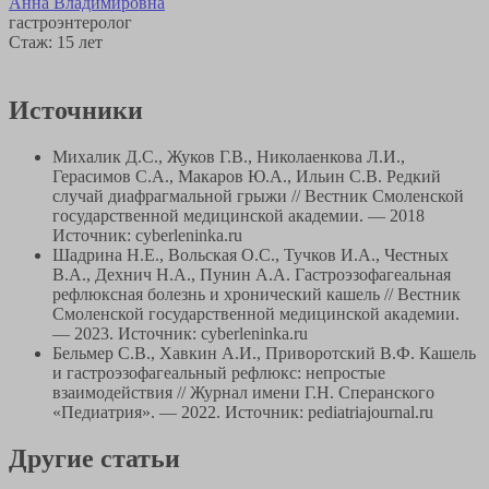
Анна Владимировна
гастроэнтеролог
Стаж: 15 лет
Источники
Михалик Д.С., Жуков Г.В., Николаенкова Л.И.,
Герасимов С.А., Макаров Ю.А., Ильин С.В. Редкий
случай диафрагмальной грыжи // Вестник Смоленской
государственной медицинской академии. — 2018
Источник: cyberleninka.ru
Шадрина Н.Е., Вольская О.С., Тучков И.А., Честных
В.А., Дехнич Н.А., Пунин А.А. Гастроэзофагеальная
рефлюксная болезнь и хронический кашель // Вестник
Смоленской государственной медицинской академии.
— 2023. Источник: cyberleninka.ru
Бельмер С.В., Хавкин А.И., Приворотский В.Ф. Кашель
и гастроэзофагеальный рефлюкс: непростые
взаимодействия // Журнал имени Г.Н. Сперанского
«Педиатрия». — 2022. Источник: pediatriajournal.ru
Другие статьи