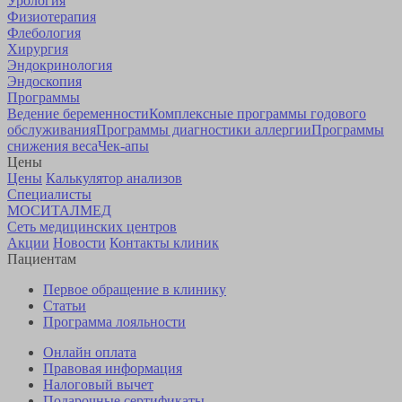
Урология
Физиотерапия
Флебология
Хирургия
Эндокринология
Эндоскопия
Программы
Ведение беременности
Комплексные программы годового
обслуживания
Программы диагностики аллергии
Программы
снижения веса
Чек-апы
Цены
Цены
Калькулятор анализов
Специалисты
МОСИТАЛМЕД
Сеть медицинских центров
Акции
Новости
Контакты клиник
Пациентам
Первое обращение в клинику
Статьи
Программа лояльности
Онлайн оплата
Правовая информация
Налоговый вычет
Подарочные сертификаты