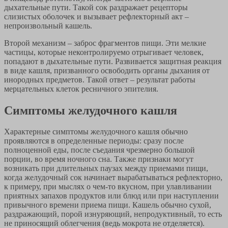
дыхательные пути. Такой сок раздражает рецепторы
слизистых оболочек и вызывает рефлекторный акт –
непроизвольный кашель.
Второй механизм – заброс фрагментов пищи. Эти мелкие
частицы, которые неконтролируемо отрыгивает человек,
попадают в дыхательные пути. Развивается защитная реакция
в виде кашля, призванного освободить органы дыхания от
инородных предметов. Такой ответ – результат работы
мерцательных клеток ресничного эпителия.
Симптомы желудочного кашля
Характерные симптомы желудочного кашля обычно
проявляются в определенные периоды: сразу после
полноценной еды, после съедания чрезмерно большой
порции, во время ночного сна. Также признаки могут
возникать при длительных паузах между приемами пищи,
когда желудочный сок начинает вырабатываться рефлекторно,
к примеру, при мыслях о чем-то вкусном, при улавливании
приятных запахов продуктов или блюд или при наступлении
привычного времени приема пищи. Кашель обычно сухой,
раздражающий, порой изнуряющий, непродуктивный, то есть
не приносящий облегчения (ведь мокрота не отделяется).