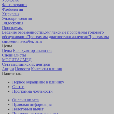
Урология
Физиотерапия
Флебология
Хирургия
Эндокринология
Эндоскопия
Программы
Ведение беременности
Комплексные программы годового
обслуживания
Программы диагностики аллергии
Программы
снижения веса
Чек-апы
Цены
Цены
Калькулятор анализов
Специалисты
МОСИТАЛМЕД
Сеть медицинских центров
Акции
Новости
Контакты клиник
Пациентам
Первое обращение в клинику
Статьи
Программа лояльности
Онлайн оплата
Правовая информация
Налоговый вычет
Подарочные сертификаты