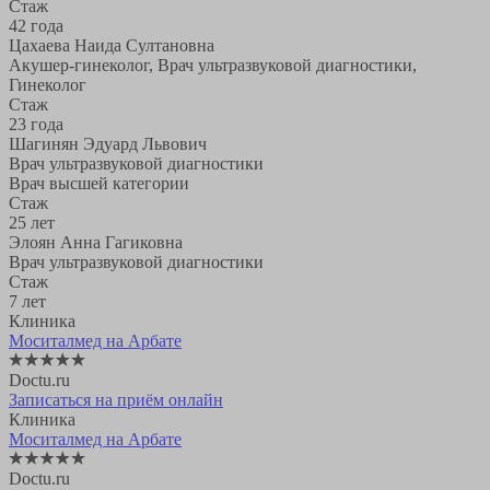
Стаж
42 года
Цахаева Наида Султановна
Акушер-гинеколог, Врач ультразвуковой диагностики,
Гинеколог
Стаж
23 года
Шагинян Эдуард Львович
Врач ультразвуковой диагностики
Врач высшей категории
Стаж
25 лет
Элоян Анна Гагиковна
Врач ультразвуковой диагностики
Стаж
7 лет
Клиника
Моситалмед на Арбате
Doctu.ru
Записаться на приём онлайн
Клиника
Моситалмед на Арбате
Doctu.ru