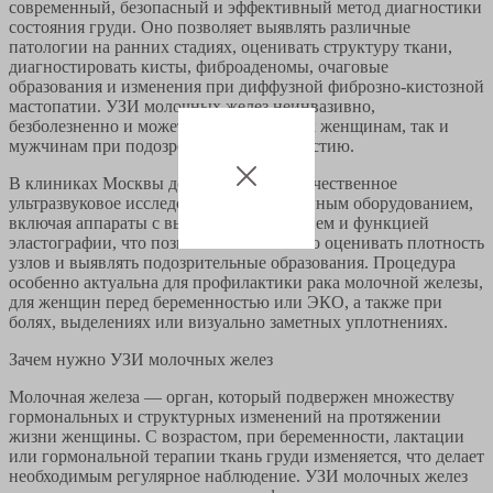
современный, безопасный и эффективный метод диагностики
состояния груди. Оно позволяет выявлять различные
патологии на ранних стадиях, оценивать структуру ткани,
диагностировать кисты, фиброаденомы, очаговые
образования и изменения при диффузной фиброзно-кистозной
мастопатии. УЗИ молочных желез неинвазивно,
безболезненно и может выполняться как женщинам, так и
мужчинам при подозрении на гинекомастию.
В клиниках Москвы доступно высококачественное
ультразвуковое исследование с современным оборудованием,
включая аппараты с высоким разрешением и функцией
эластографии, что позволяет более точно оценивать плотность
узлов и выявлять подозрительные образования. Процедура
особенно актуальна для профилактики рака молочной железы,
для женщин перед беременностью или ЭКО, а также при
болях, выделениях или визуально заметных уплотнениях.
Зачем нужно УЗИ молочных желез
Молочная железа — орган, который подвержен множеству
гормональных и структурных изменений на протяжении
жизни женщины. С возрастом, при беременности, лактации
или гормональной терапии ткань груди изменяется, что делает
необходимым регулярное наблюдение. УЗИ молочных желез