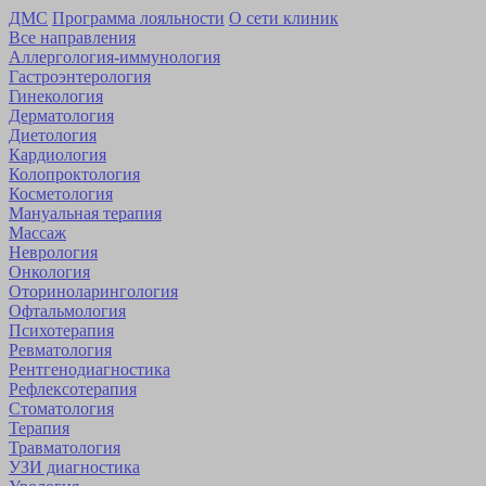
ДМС
Программа лояльности
О сети клиник
Все направления
Аллергология-иммунология
Гастроэнтерология
Гинекология
Дерматология
Диетология
Кардиология
Коло­проктология
Косметология
Мануальная терапия
Массаж
Неврология
Онкология
Оторино­ларингология
Офтальмология
Психотерапия
Ревматология
Рентгенодиагностика
Рефлексотерапия
Стоматология
Терапия
Травматология
УЗИ диагностика