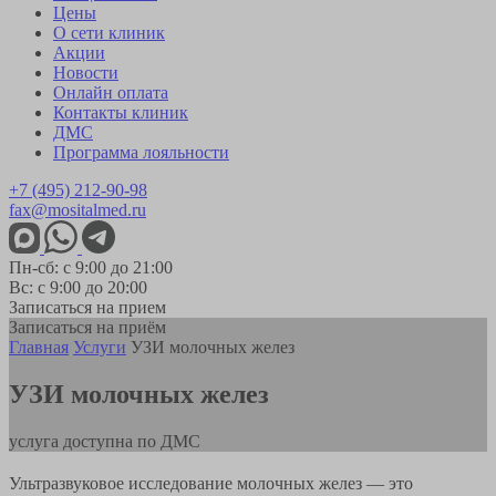
Цены
О сети клиник
Акции
Новости
Онлайн оплата
Контакты клиник
ДМС
Программа лояльности
+7 (495) 212-90-98
fax@mositalmed.ru
Пн-сб: с 9:00 до 21:00
Вс: с 9:00 до 20:00
Записаться на прием
Записаться на приём
Главная
Услуги
УЗИ молочных желез
УЗИ молочных желез
услуга доступна по ДМС
Ультразвуковое исследование молочных желез — это