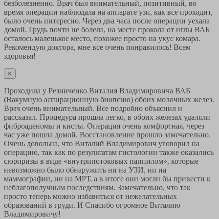
безболезненно. Врач был внимательный, позитивный, во
время операции наблюдала на аппарате узи, как все проходит,
было очень интересно. Через два часа после операции уехала
домой. Грудь почти не болела, на месте прокола от иглы ВАБ
осталось маленькое место, похожее просто на укус комара.
Рекомендую доктора, мне все очень понравилось! Всем
здоровья!
×
Проходила у Резниченко Виталия Владимировича ВАБ
(Вакумную аспирационную биопсию) обоих молочных желез.
Врач очень внимательный. Все подробно объяснил и
рассказал. Процедура прошла легко, в обоих железах удаляли
фиброаденомы и кисты. Операция очень комфортная, через
час уже пошла домой. Восстановление прошло замечательно.
Очень довольна, что Виталий Владимирович уговорил на
операцию, так как по результатам гистологии также оказались
сюрпризы в виде «внутрипотоковых паппилом», которые
невозможно было обнаружить ни на УЗИ, ни на
маммографии, ни на МРТ, а в итоге они могли бы привести к
неблагополучным последствиям. Замечательно, что так
просто теперь можно избавиться от нежелательных
образований в груди. И Спасибо огромное Виталию
Владимировичу!