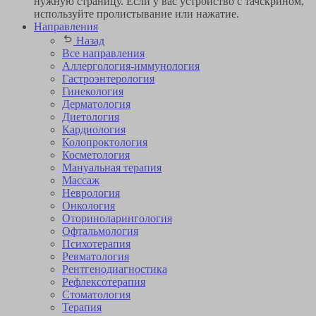
нужную страницу. Если у вас устройство с тачскрином,
используйте пролистывание или нажатие.
Направления
Назад
Все направления
Аллергология-иммунология
Гастроэнтерология
Гинекология
Дерматология
Диетология
Кардиология
Коло­проктология
Косметология
Мануальная терапия
Массаж
Неврология
Онкология
Оторино­ларингология
Офтальмология
Психотерапия
Ревматология
Рентгенодиагностика
Рефлексотерапия
Стоматология
Терапия