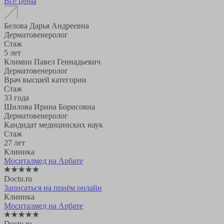
Все цены
Белова Дарья Андреевна
Дерматовенеролог
Стаж
5 лет
Климин Павел Геннадьевич
Дерматовенеролог
Врач высшей категории
Стаж
33 года
Шилова Ирина Борисовна
Дерматовенеролог
Кандидат медицинских наук
Стаж
27 лет
Клиника
Моситалмед на Арбате
Doctu.ru
Записаться на приём онлайн
Клиника
Моситалмед на Арбате
Doctu.ru