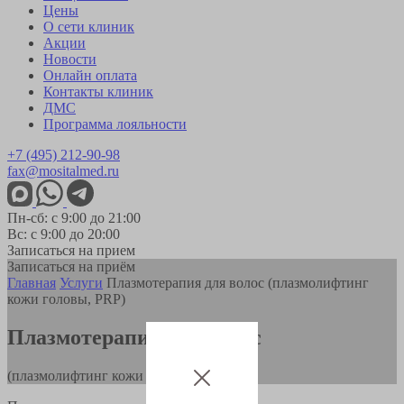
Цены
О сети клиник
Акции
Новости
Онлайн оплата
Контакты клиник
ДМС
Программа лояльности
+7 (495) 212-90-98
fax@mositalmed.ru
Пн-сб: с 9:00 до 21:00
Вс: с 9:00 до 20:00
Записаться на прием
Записаться на приём
Главная
Услуги
Плазмотерапия для волос (плазмолифтинг
кожи головы, PRP)
Плазмотерапия для волос
(плазмолифтинг кожи головы, PRP)