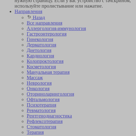
нужную страницу. Если у вас устройство с тачскрином,
используйте пролистывание или нажатие.
Направления
Назад
Все направления
Аллергология-иммунология
Гастроэнтерология
Гинекология
Дерматология
Диетология
Кардиология
Коло­проктология
Косметология
Мануальная терапия
Массаж
Неврология
Онкология
Оторино­ларингология
Офтальмология
Психотерапия
Ревматология
Рентгенодиагностика
Рефлексотерапия
Стоматология
Терапия