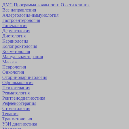
ДМС
Программа лояльности
О сети клиник
Все направления
Аллергология-иммунология
Гастроэнтерология
Гинекология
Дерматология
Диетология
Кардиология
Коло­проктология
Косметология
Мануальная терапия
Массаж
Неврология
Онкология
Оторино­ларингология
Офтальмология
Психотерапия
Ревматология
Рентгенодиагностика
Рефлексотерапия
Стоматология
Терапия
Травматология
УЗИ диагностика