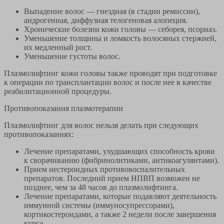
Выпадение волос — гнездная (в стадии ремиссии),
андрогенная, диффузная телогеновая алопеция.
Хронические болезни кожи головы — себорея, псориаз.
Уменьшение толщины и ломкость волосяных стержней,
их медленный рост.
Уменьшение густоты волос.
Плазмолифтинг кожи головы также проводят при подготовке
к операции по трансплантации волос и после нее в качестве
реабилитационной процедуры.
Противопоказания плазмотерапии
Плазмолифтинг для волос нельзя делать при следующих
противопоказаниях:
Лечение препаратами, ухудшающих способность крови
к сворачиванию (фибринолитиками, антикоагулянтами).
Прием нестероидных противовоспалительных
препаратов. Последний прием НПВП возможен не
позднее, чем за 48 часов до плазмолифтинга.
Лечение препаратами, которые подавляют деятельность
иммунной системы (иммуносупрессорами),
кортикостероидами, а также 2 недели после завершения
курса.