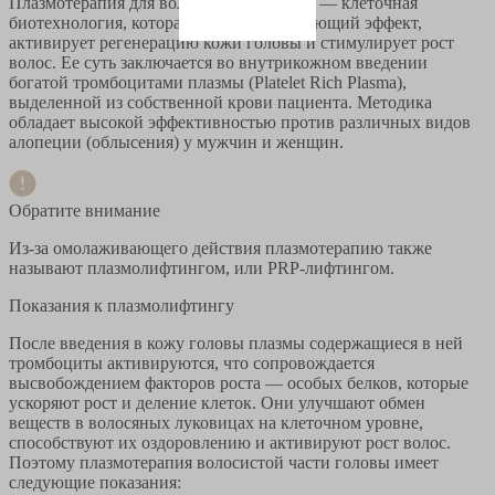
Плазмотерапия для волос (PRP-терапия) — клеточная
биотехнология, которая дает омолаживающий эффект,
активирует регенерацию кожи головы и стимулирует рост
волос. Ее суть заключается во внутрикожном введении
богатой тромбоцитами плазмы (Platelet Rich Plasma),
выделенной из собственной крови пациента. Методика
обладает высокой эффективностью против различных видов
алопеции (облысения) у мужчин и женщин.
Обратите внимание
Из-за омолаживающего действия плазмотерапию также
называют плазмолифтингом, или PRP-лифтингом.
Показания к плазмолифтингу
После введения в кожу головы плазмы содержащиеся в ней
тромбоциты активируются, что сопровождается
высвобождением факторов роста — особых белков, которые
ускоряют рост и деление клеток. Они улучшают обмен
веществ в волосяных луковицах на клеточном уровне,
способствуют их оздоровлению и активируют рост волос.
Поэтому плазмотерапия волосистой части головы имеет
следующие показания: