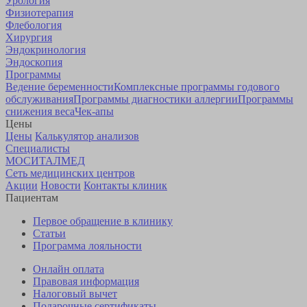
Урология
Физиотерапия
Флебология
Хирургия
Эндокринология
Эндоскопия
Программы
Ведение беременности
Комплексные программы годового
обслуживания
Программы диагностики аллергии
Программы
снижения веса
Чек-апы
Цены
Цены
Калькулятор анализов
Специалисты
МОСИТАЛМЕД
Сеть медицинских центров
Акции
Новости
Контакты клиник
Пациентам
Первое обращение в клинику
Статьи
Программа лояльности
Онлайн оплата
Правовая информация
Налоговый вычет
Подарочные сертификаты