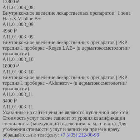
13800
₽
A11.01.003_08
Внутрикожное введение лекарствееных препаратов | 1 зона
Hair-X Vitaline B+
A11.01.003_09
4950
₽
A11.01.003_09
Внутрикожное введение лекарственных препаратов | PRP-
терапия 1 пробирка «Regen LAB» (в дерматокосметологии/
трихологии)
A11.01.003_10
18000
₽
A11.01.003_10
Внутрикожное введение лекарственных препаратов | PRP-
терапия 1 пробирка «Akhmerov» (в дерматокосметологии/
трихологии)
A11.01.003_11
8400
₽
A11.01.003_11
Указанные на сайте цены не являются публичной офертой.
Стоимость услуг также зависит от уровня квалификации
специалиста (заведующий отделением, к. м. н. и др.). Для
уточнения стоимости услуг и записи на прием к врачу
обращайтесь по телефону:
+7 (495) 212-90-98