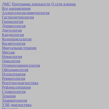
ДМС
Программа лояльности
О сети клиник
Все направления
Аллергология-иммунология
Гастроэнтерология
Гинекология
Дерматология
Диетология
Кардиология
Коло­проктология
Косметология
Мануальная терапия
Массаж
Неврология
Онкология
Оторино­ларингология
Офтальмология
Психотерапия
Ревматология
Рентгенодиагностика
Рефлексотерапия
Стоматология
Терапия
Травматология
УЗИ диагностика