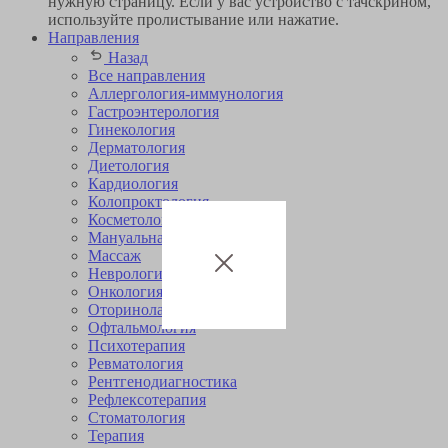
нужную страницу. Если у вас устройство с тачскрином,
используйте пролистывание или нажатие.
Направления
Назад
Все направления
Аллергология-иммунология
Гастроэнтерология
Гинекология
Дерматология
Диетология
Кардиология
Коло­проктология
Косметология
Мануальная терапия
Массаж
Неврология
Онкология
Оторино­ларингология
Офтальмология
Психотерапия
Ревматология
Рентгенодиагностика
Рефлексотерапия
Стоматология
Терапия