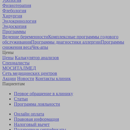
Урология
Физиотерапия
Флебология
Хирургия
Эндокринология
Эндоскопия
Программы
Ведение беременности
Комплексные программы годового
обслуживания
Программы диагностики аллергии
Программы
снижения веса
Чек-апы
Цены
Цены
Калькулятор анализов
Специалисты
МОСИТАЛМЕД
Сеть медицинских центров
Акции
Новости
Контакты клиник
Пациентам
Первое обращение в клинику
Статьи
Программа лояльности
Онлайн оплата
Правовая информация
Налоговый вычет
Подарочные сертификаты