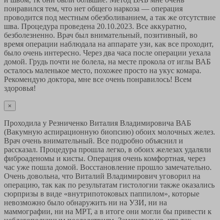
понравился тем, что нет общего наркоза — операция
проводится под местным обезболиванием, а так же отсутствие
шва. Процедура проведена 20.10.2023. Все аккуратно,
безболезненно. Врач был внимательный, позитивный, во
время операции наблюдала на аппарате узи, как все проходит,
было очень интересно. Через два часа после операции уехала
домой. Грудь почти не болела, на месте прокола от иглы ВАБ
осталось маленькое место, похожее просто на укус комара.
Рекомендую доктора, мне все очень понравилось! Всем
здоровья!
×
Проходила у Резниченко Виталия Владимировича ВАБ
(Вакумную аспирационную биопсию) обоих молочных желез.
Врач очень внимательный. Все подробно объяснил и
рассказал. Процедура прошла легко, в обоих железах удаляли
фиброаденомы и кисты. Операция очень комфортная, через
час уже пошла домой. Восстановление прошло замечательно.
Очень довольна, что Виталий Владимирович уговорил на
операцию, так как по результатам гистологии также оказались
сюрпризы в виде «внутрипотоковых паппилом», которые
невозможно было обнаружить ни на УЗИ, ни на
маммографии, ни на МРТ, а в итоге они могли бы привести к