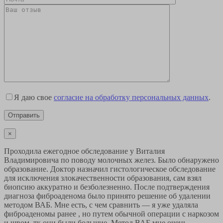
Я даю свое
согласие на обработку персональных данных
.
×
Проходила ежегодное обследование у Виталия
Владимировича по поводу молочных желез. Было обнаружено
образование. Доктор назначил гистологическое обследование
для исключения злокачественности образования, сам взял
биопсию аккуратно и безболезненно. После подтверждения
диагноза фиброаденома было принято решение об удалении
методом ВАБ. Мне есть, с чем сравнить — я уже удаляла
фиброаденомы ранее , но путем обычной операции с наркозом
и швом, тк они были большие. Метод ВАБ мне очень