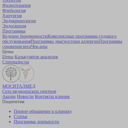
Урология
Физиотерапия
Флебология
Хирургия
Эндокринология
Эндоскопия
Программы
Ведение беременности
Комплексные программы годового
обслуживания
Программы диагностики аллергии
Программы
снижения веса
Чек-апы
Цены
Цены
Калькулятор анализов
Специалисты
МОСИТАЛМЕД
Сеть медицинских центров
Акции
Новости
Контакты клиник
Пациентам
Первое обращение в клинику
Статьи
Программа лояльности