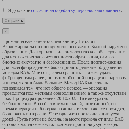
Я даю свое
согласие на обработку персональных данных
.
×
Проходила ежегодное обследование у Виталия
Владимировича по поводу молочных желез. Было обнаружено
образование. Доктор назначил гистологическое обследование
для исключения злокачественности образования, сам взял
биопсию аккуратно и безболезненно. После подтверждения
диагноза фиброаденома было принято решение об удалении
методом ВАБ. Мне есть, с чем сравнить — я уже удаляла
фиброаденомы ранее , но путем обычной операции с наркозом
и швом, тк они были большие. Метод ВАБ мне очень
понравился тем, что нет общего наркоза — операция
проводится под местным обезболиванием, а так же отсутствие
шва. Процедура проведена 20.10.2023. Все аккуратно,
безболезненно. Врач был внимательный, позитивный, во
время операции наблюдала на аппарате узи, как все проходит,
было очень интересно. Через два часа после операции уехала
домой. Грудь почти не болела, на месте прокола от иглы ВАБ
осталось маленькое место, похожее просто на укус комара.