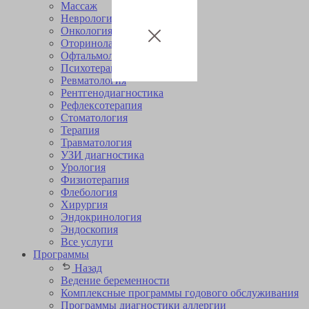
Массаж
Неврология
Онкология
Оторино­ларингология
Офтальмология
Психотерапия
Ревматология
Рентгенодиагностика
Рефлексотерапия
Стоматология
Терапия
Травматология
УЗИ диагностика
Урология
Физиотерапия
Флебология
Хирургия
Эндокринология
Эндоскопия
Все услуги
Программы
Назад
Ведение беременности
Комплексные программы годового обслуживания
Программы диагностики аллергии