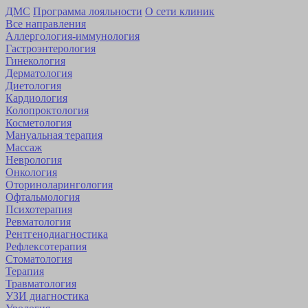
ДМС
Программа лояльности
О сети клиник
Все направления
Аллергология-иммунология
Гастроэнтерология
Гинекология
Дерматология
Диетология
Кардиология
Коло­проктология
Косметология
Мануальная терапия
Массаж
Неврология
Онкология
Оторино­ларингология
Офтальмология
Психотерапия
Ревматология
Рентгенодиагностика
Рефлексотерапия
Стоматология
Терапия
Травматология
УЗИ диагностика