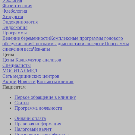
Урология
Физиотерапия
Флебология
Хирургия
Эндокринология
Эндоскопия
Программы
Ведение беременности
Комплексные программы годового
обслуживания
Программы диагностики аллергии
Программы
снижения веса
Чек-апы
Цены
Цены
Калькулятор анализов
Специалисты
МОСИТАЛМЕД
Сеть медицинских центров
Акции
Новости
Контакты клиник
Пациентам
Первое обращение в клинику
Статьи
Программа лояльности
Онлайн оплата
Правовая информация
Налоговый вычет
Подарочные сертификаты