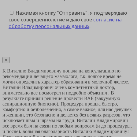
Нажимая кнопку "Отправить", я подтверждаю
свое совершеннолетие и даю свое
согласие на
обработку персональных данных
.
Отправить
×
К Виталию Владимировичу попала на консультацию по
рекомендации лечащего маммолога, т.к. долгое время не
могли определить характер образования в молочной железе.
Виталий Владимирович очень компетентный доктор,
внимательно все посмотрел и подробно объяснил . В
результате приняли решение провести ВАБ (вакуумную
аспирационную биопсию). Процедура прошла быстро,
комфортно и безболезненно, а самое важное, для нас девушек
и женщин, это безопасно и делается без всяких разрезов, что
исключает швы и шрамы на груди. Виталий Владимирович
все время был на связи по любым вопросам (и до процедуры,
и после). Большая благодарность Виталию Владимировичу!
Даже сомнений не возникло, что доверилась такому