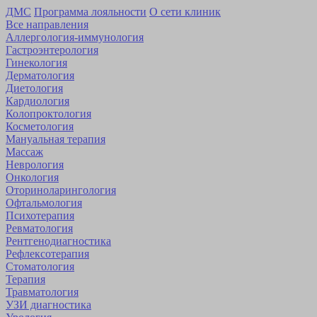
ДМС
Программа лояльности
О сети клиник
Все направления
Аллергология-иммунология
Гастроэнтерология
Гинекология
Дерматология
Диетология
Кардиология
Коло­проктология
Косметология
Мануальная терапия
Массаж
Неврология
Онкология
Оторино­ларингология
Офтальмология
Психотерапия
Ревматология
Рентгенодиагностика
Рефлексотерапия
Стоматология
Терапия
Травматология
УЗИ диагностика