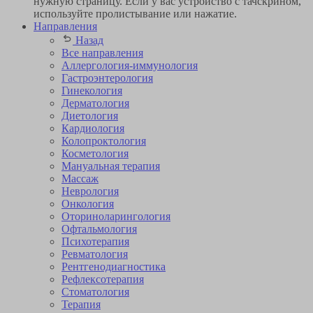
нужную страницу. Если у вас устройство с тачскрином,
используйте пролистывание или нажатие.
Направления
Назад
Все направления
Аллергология-иммунология
Гастроэнтерология
Гинекология
Дерматология
Диетология
Кардиология
Коло­проктология
Косметология
Мануальная терапия
Массаж
Неврология
Онкология
Оторино­ларингология
Офтальмология
Психотерапия
Ревматология
Рентгенодиагностика
Рефлексотерапия
Стоматология
Терапия