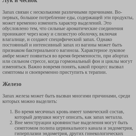
Лук и чеснок
Запах связан с несколькими различными причинами. Во-
первых, большое потребление еды, содержащей эти продукты,
может временно изменить характер выделений. Это
обусловлено тем, что сильные ароматические соединения
проникают через кожу и слизистую оболочку, включая
влагалище, и создают специфический запах. Однако
постоянный и интенсивный запах из вагины может быть
признаком бактериального вагиноза. Характерное луковое
амбре может появиться во время беременности, при абортах
или сильном стрессе, когда гормональный фон и циклы могут
изменяться. Важно вовремя понять, какой процесс вызвал
симптомы и своевременно приступить к терапии.
Железо
Запах железа может быть вызван многими причинами, среди
которых можно выделить:
Во время месячных кровь имеет химический состав,
который девушки могут описать, как запах металла.
Вне менструации кровянистые выделения могут быть
симптомом полипа цервикального канала и эндометрия,
гиперплазии эндометрия, других гинекологических