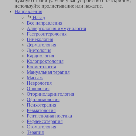
нужную страницу. Если у вас устройство с тачскрином,
используйте пролистывание или нажатие.
Направления
Назад
Все направления
Аллергология-иммунология
Гастроэнтерология
Гинекология
Дерматология
Диетология
Кардиология
Коло­проктология
Косметология
Мануальная терапия
Массаж
Неврология
Онкология
Оторино­ларингология
Офтальмология
Психотерапия
Ревматология
Рентгенодиагностика
Рефлексотерапия
Стоматология
Терапия