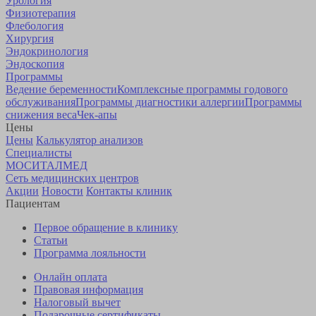
Урология
Физиотерапия
Флебология
Хирургия
Эндокринология
Эндоскопия
Программы
Ведение беременности
Комплексные программы годового
обслуживания
Программы диагностики аллергии
Программы
снижения веса
Чек-апы
Цены
Цены
Калькулятор анализов
Специалисты
МОСИТАЛМЕД
Сеть медицинских центров
Акции
Новости
Контакты клиник
Пациентам
Первое обращение в клинику
Статьи
Программа лояльности
Онлайн оплата
Правовая информация
Налоговый вычет
Подарочные сертификаты