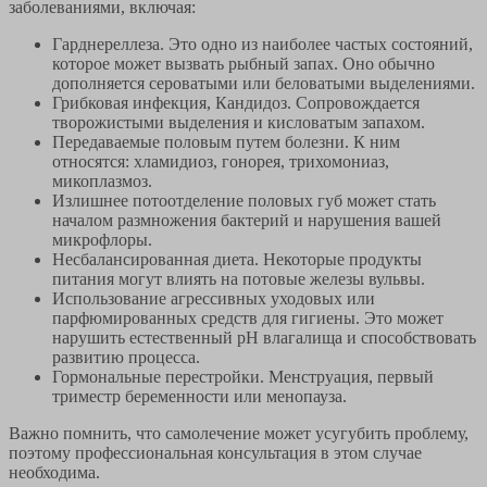
заболеваниями, включая:
Гарднереллеза. Это одно из наиболее частых состояний,
которое может вызвать рыбный запах. Оно обычно
дополняется сероватыми или беловатыми выделениями.
Грибковая инфекция, Кандидоз. Сопровождается
творожистыми выделения и кисловатым запахом.
Передаваемые половым путем болезни. К ним
относятся: хламидиоз, гонорея, трихомониаз,
микоплазмоз.
Излишнее потоотделение половых губ может стать
началом размножения бактерий и нарушения вашей
микрофлоры.
Несбалансированная диета. Некоторые продукты
питания могут влиять на потовые железы вульвы.
Использование агрессивных уходовых или
парфюмированных средств для гигиены. Это может
нарушить естественный pH влагалища и способствовать
развитию процесса.
Гормональные перестройки. Менструация, первый
триместр беременности или менопауза.
Важно помнить, что самолечение может усугубить проблему,
поэтому профессиональная консультация в этом случае
необходима.