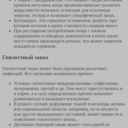
уровнем инсулина, когда организм начинает разлагать
жиры вместо полезных углеводов для получения
энергии, отсюда и возникает специфический запах.
Кетоацидоз. Это серьезное осложнение диабета, при
котором кетонов в крови становится слишком много.
При регулярном употреблении пищи с низким
содержанием углеводных компонентов клетки также
могут начать производить кетоны, что может изменить
показатели гормонов.
Гнилостный запах
Гнилостный запах может быть признаком различных
инфекций. Вот несколько возможных причин:
Условно- патогенные микроорганизмы: стафилококк,
энтерококки, протей и др. Они могут присутствовать и
в норме, а в силу определенных причин начинают
размножаться и вызывают воспаление.
В редких случаях разрушение тканей влагалища, вульвы
или перианальной области, например, из-за абсцесса
или других медицинских состояний, может привести к
появлению гнилостного запаха..
Дисбаланс бактерий также может стать одной из