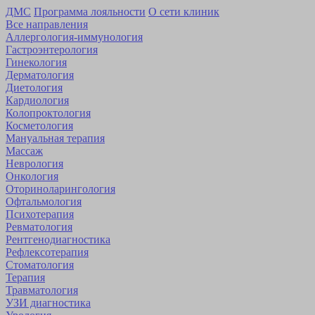
ДМС
Программа лояльности
О сети клиник
Все направления
Аллергология-иммунология
Гастроэнтерология
Гинекология
Дерматология
Диетология
Кардиология
Коло­проктология
Косметология
Мануальная терапия
Массаж
Неврология
Онкология
Оторино­ларингология
Офтальмология
Психотерапия
Ревматология
Рентгенодиагностика
Рефлексотерапия
Стоматология
Терапия
Травматология
УЗИ диагностика