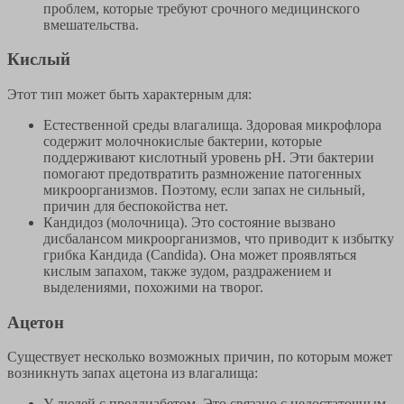
проблем, которые требуют срочного медицинского
вмешательства.
Кислый
Этот тип может быть характерным для:
Естественной среды влагалища. Здоровая микрофлора
содержит молочнокислые бактерии, которые
поддерживают кислотный уровень pH. Эти бактерии
помогают предотвратить размножение патогенных
микроорганизмов. Поэтому, если запах не сильный,
причин для беспокойства нет.
Кандидоз (молочница). Это состояние вызвано
дисбалансом микроорганизмов, что приводит к избытку
грибка Кандида (Candida). Она может проявляться
кислым запахом, также зудом, раздражением и
выделениями, похожими на творог.
Ацетон
Существует несколько возможных причин, по которым может
возникнуть запах ацетона из влагалища:
У людей с преддиабетом. Это связано с недостаточным