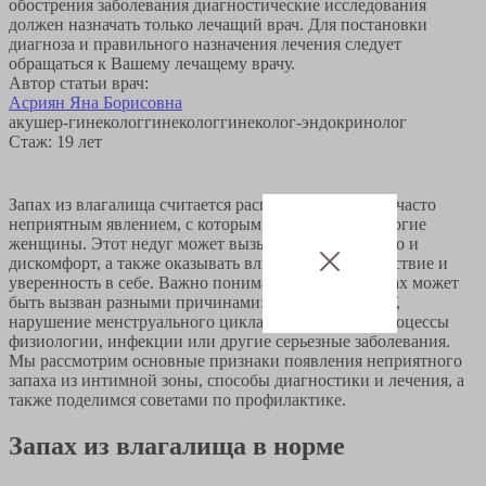
обострения заболевания диагностические исследования
должен назначать только лечащий врач. Для постановки
диагноза и правильного назначения лечения следует
обращаться к Вашему лечащему врачу.
Автор статьи врач:
Асриян Яна Борисовна
акушер-гинеколог
гинеколог
гинеколог-эндокринолог
Стаж: 19 лет
Запах из влагалища считается распространенным и часто
неприятным явлением, с которым сталкиваются многие
женщины. Этот недуг может вызывать беспокойство и
дискомфорт, а также оказывать влияние на самочувствие и
уверенность в себе. Важно понимать, что такой запах может
быть вызван разными причинами: проблемы с ЖКТ,
нарушение менструального цикла, естественные процессы
физиологии, инфекции или другие серьезные заболевания.
Мы рассмотрим основные признаки появления неприятного
запаха из интимной зоны, способы диагностики и лечения, а
также поделимся советами по профилактике.
Запах из влагалища в норме