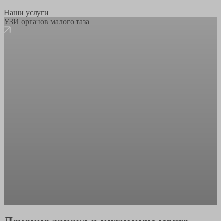
Наши услуги
УЗИ органов малого таза
Лечение запаха в интимном месте